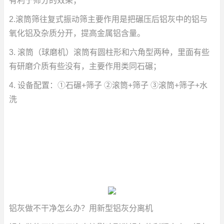
有利于筛分的效果；
2.滚筒筛往复式振动筛主要作用是把碾压后铝灰中的铝与
氧化铝及杂质分开，提高金属铝含量。
3. 滚筒（球磨机）滚筒有圆柱形和六角型两种，里面有些
有研磨介质有些没有，主要作用类同石碾；
4. 设备配置：①石碾+筛子 ②滚筒+筛子 ③滚筒+筛子+水
洗
铝灰做不干净怎么办？用新型铝灰分离机