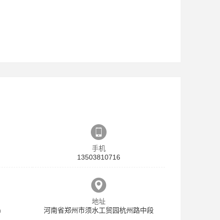
手机
13503810716
地址
m
河南省郑州市须水工贸园杭州路中段