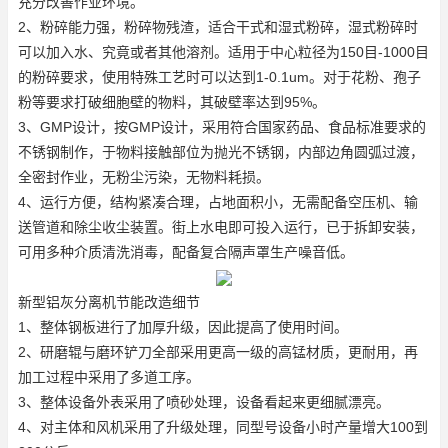
充分改善作业环境。
2、粉碎能力强，粉碎物残渣，适合干式和湿式粉碎，湿式粉碎时
可以加入水、究竟或者其他溶剂。适用于中心粒径为150目-1000目
的粉碎要求，使用特殊工艺时可以达到1-0.1um。对于花粉、孢子
粉等要求打破细胞壁的物料，其破壁率达到95%。
3、GMP设计，按GMP设计，采用符合国家药品、食品标准要求的
不锈钢制作，于物料接触部位为抛光不锈钢，内部边角圆弧过渡，
全密封作业，无粉尘污染，无物料耗损。
4、运行方便，结构紧凑合理，占地面积小，无需配备空压机、输
送管道和除尘收尘装置。街上水电即可投入运行，已于拆卸安装，
可用多种介质清洗消毒，配备复合隔声罩生产噪音低。
新型
铝灰分离机
节能改造细节
1、整体钢板进行了加厚升级，因此提高了使用时间。
2、研磨辊与磨环铲刀全部采用更高一级的高锰材质，更耐用，再
加工过程中采用了多道工序。
3、整体设备外表采用了喷砂处理，设备看起来更细腻漂亮。
4、对主体和风机采用了升级处理，同型号设备小时产量增大100到