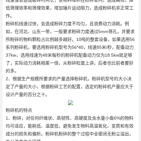
低筛理效率和筛理效果，增加锤片运动阻力，造成粉碎机非正常工
作。
粉碎机线速过快，会造成粉碎力度不均匀，且浪费动力消耗。例
如，在河北、山东一带，一般要求粉碎力度通过5mm筛孔，并要求
所粉碎的物料颗粒占比例越多越好。10吨的整套设备，如果选用56
系列粉碎机，要选用粉碎机型号为56*40，线速85米/秒，配备动力
37kw，选用线速为48米每秒的粉碎机配备动力仅为18.5kw就足够
了，实际动力消耗相差一倍，从粉碎粒度上讲，后者也比前者要好
的多。
2、根据生产规模所要求的产量选择粉碎机，粉碎机型号的大小决
定了产量的大小，根据粉碎工艺的配置，选定的粉碎机产量应大于
设计产量的百分之十。
粉碎机的特点
1、粉碎，对任何纤维状、高韧性、高硬度及含水量小鱼6%的物料
均可适应，能耗低、温度低，避免发生物料高温氧化、变质和有效
成分的损失和偏析。粉碎机粉碎的整个过程中全密闭无粉尘溢出，