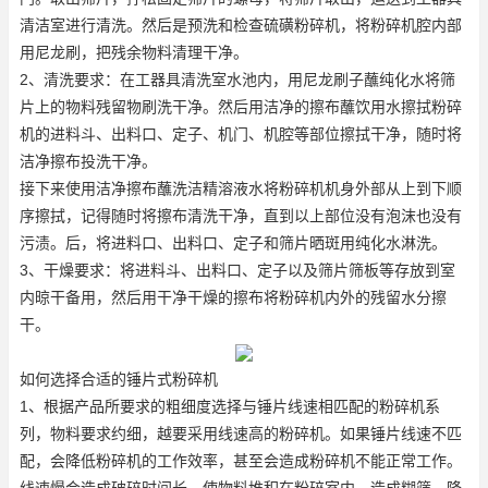
清洁室进行清洗。然后是预洗和检查
硫磺粉碎机
，将粉碎机腔内部
用尼龙刷，把残余物料清理干净。
2、清洗要求：在工器具清洗室水池内，用尼龙刷子蘸纯化水将筛
片上的物料残留物刷洗干净。然后用洁净的擦布蘸饮用水擦拭粉碎
机的进料斗、出料口、定子、机门、机腔等部位擦拭干净，随时将
洁净擦布投洗干净。
接下来使用洁净擦布蘸洗洁精溶液水将粉碎机机身外部从上到下顺
序擦拭，记得随时将擦布清洗干净，直到以上部位没有泡沫也没有
污渍。后，将进料口、出料口、定子和筛片晒斑用纯化水淋洗。
3、干燥要求：将进料斗、出料口、定子以及筛片筛板等存放到室
内晾干备用，然后用干净干燥的擦布将粉碎机内外的残留水分擦
干。
如何选择合适的锤片式粉碎机
1、根据产品所要求的粗细度选择与锤片线速相匹配的粉碎机系
列，物料要求约细，越要采用线速高的粉碎机。如果锤片线速不匹
配，会降低粉碎机的工作效率，甚至会造成粉碎机不能正常工作。
线速慢会造成破碎时间长，使物料堆积在粉碎室内，造成糊筛，降